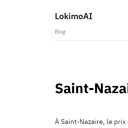
Skip
to
LokimoAI
content
Blog
Saint-Naza
À Saint-Nazaire, le pri