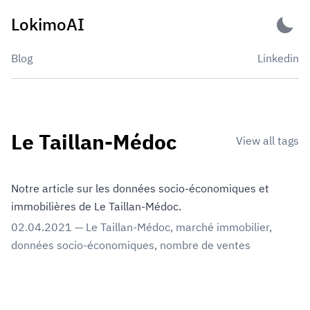
Skip
LokimoAI
to
content
Blog
Linkedin
Le Taillan-Médoc
View all tags
Notre article sur les données socio-économiques et
immobilières de Le Taillan-Médoc.
02.04.2021
—
Le Taillan-Médoc
,
marché immobilier
,
données socio-économiques
,
nombre de ventes