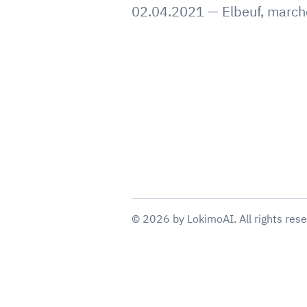
02.04.2021
—
Elbeuf
,
march
©
2026
by
LokimoAI
. All rights res