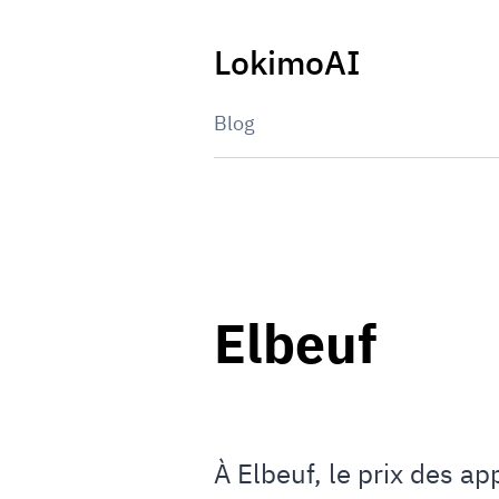
Skip
to
LokimoAI
content
Blog
Elbeuf
À Elbeuf, le prix des a