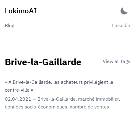
Skip
LokimoAI
to
content
Blog
Linkedin
Brive-la-Gaillarde
View all tags
« A Brive-la-Gaillarde, les acheteurs privilégient le
centre-ville »
02.04.2021
—
Brive-la-Gaillarde
,
marché immobilier
,
données socio-économiques
,
nombre de ventes