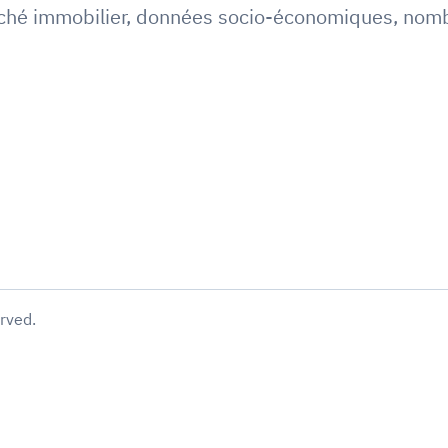
hé immobilier
,
données socio-économiques
,
nomb
erved.