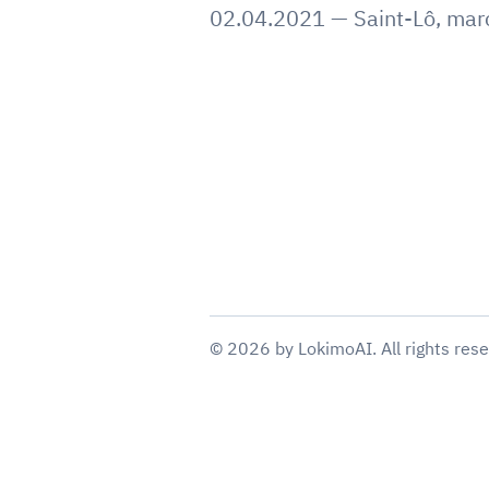
02.04.2021
—
Saint-Lô
,
marc
©
2026
by
LokimoAI
. All rights res