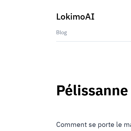
Skip
to
LokimoAI
content
Blog
Pélissanne
Comment se porte le ma