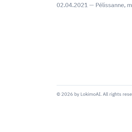
02.04.2021
—
Pélissanne
,
m
©
2026
by
LokimoAI
. All rights res