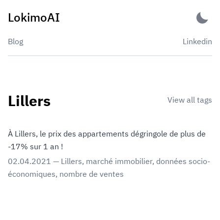
Skip
LokimoAI
to
content
Blog
Linkedin
Lillers
View all tags
À Lillers, le prix des appartements dégringole de plus de
-17% sur 1 an !
02.04.2021
—
Lillers
,
marché immobilier
,
données socio-
économiques
,
nombre de ventes