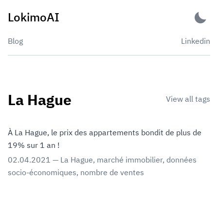
Skip
LokimoAI
to
content
Blog
Linkedin
La Hague
View all tags
À La Hague, le prix des appartements bondit de plus de
19% sur 1 an !
02.04.2021
—
La Hague
,
marché immobilier
,
données
socio-économiques
,
nombre de ventes