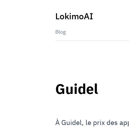
Skip
to
LokimoAI
content
Blog
Guidel
À Guidel, le prix des a