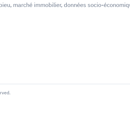
pieu
,
marché immobilier
,
données socio-économiq
erved.