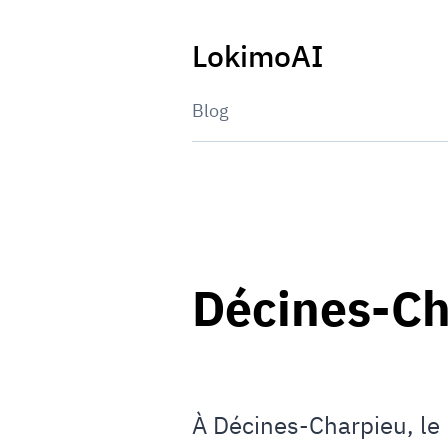
Skip
to
LokimoAI
content
Blog
Décines-Ch
À Décines-Charpieu, le 