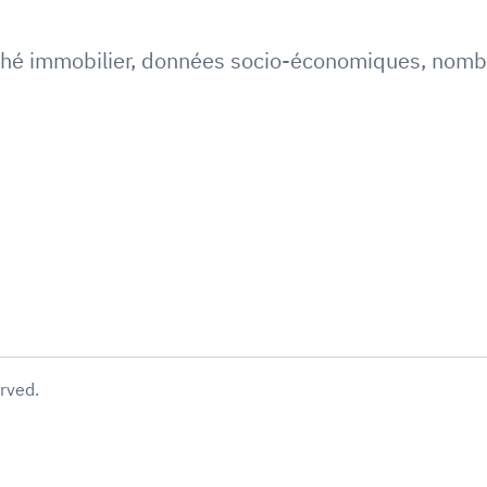
hé immobilier
,
données socio-économiques
,
nombr
erved.