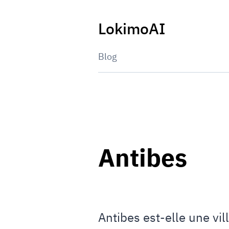
Skip
to
LokimoAI
content
Blog
Antibes
Antibes est-elle une vi