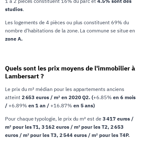
1 à 2 pièces constituent 16% du parc et
4.5% sont des
studios
.
Les logements de 4 pièces ou plus constituent 69% du
nombre d'habitations de la zone. La commune se situe en
zone A.
Quels sont les prix moyens de l'immobilier à
Lambersart ?
Le prix du m² médian pour les appartements anciens
atteint
2 653 euros / m² en 2020 Q2. (
+6.85%
en 6 mois
/
+6.89%
en 1 an /
+16.87%
en 5 ans)
Pour chaque typologie, le prix du m² est de
3 417 euros /
m² pour les T1, 3 162 euros / m² pour les T2, 2 653
euros / m² pour les T3, 2 544 euros / m² pour les T4P.