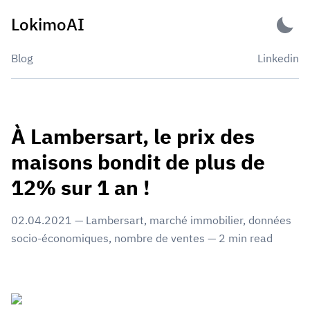
Skip
LokimoAI
to
content
Blog
Linkedin
À Lambersart, le prix des
maisons bondit de plus de
12% sur 1 an !
02.04.2021
—
Lambersart
,
marché immobilier
,
données
socio-économiques
,
nombre de ventes
—
2
min read