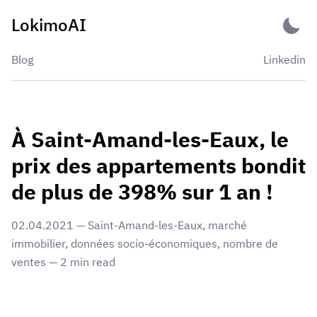
Skip
LokimoAI
to
content
Blog
Linkedin
À Saint-Amand-les-Eaux, le
prix des appartements bondit
de plus de 398% sur 1 an !
02.04.2021
—
Saint-Amand-les-Eaux
,
marché
immobilier
,
données socio-économiques
,
nombre de
ventes
—
2
min read