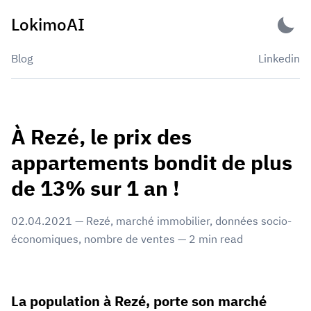
Skip
LokimoAI
to
content
Blog
Linkedin
À Rezé, le prix des
appartements bondit de plus
de 13% sur 1 an !
02.04.2021
—
Rezé
,
marché immobilier
,
données socio-
économiques
,
nombre de ventes
—
2
min read
La population à Rezé, porte son marché