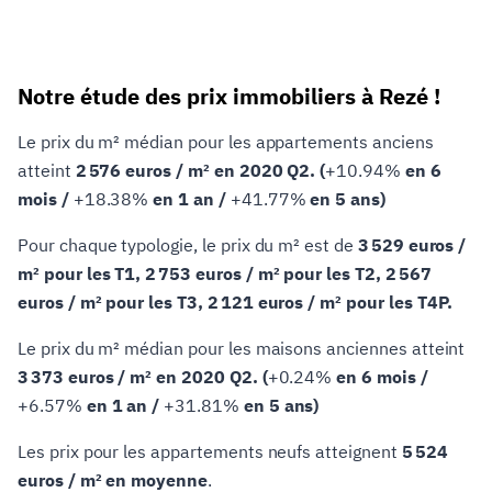
Notre étude des prix immobiliers à Rezé !
Le prix du m² médian pour les appartements anciens
atteint
2 576 euros / m² en 2020 Q2. (
+10.94%
en 6
mois /
+18.38%
en 1 an /
+41.77%
en 5 ans)
Pour chaque typologie, le prix du m² est de
3 529 euros /
m² pour les T1, 2 753 euros / m² pour les T2, 2 567
euros / m² pour les T3, 2 121 euros / m² pour les T4P.
Le prix du m² médian pour les maisons anciennes atteint
3 373 euros / m² en 2020 Q2. (
+0.24%
en 6 mois /
+6.57%
en 1 an /
+31.81%
en 5 ans)
Les prix pour les appartements neufs atteignent
5 524
euros / m² en moyenne
.