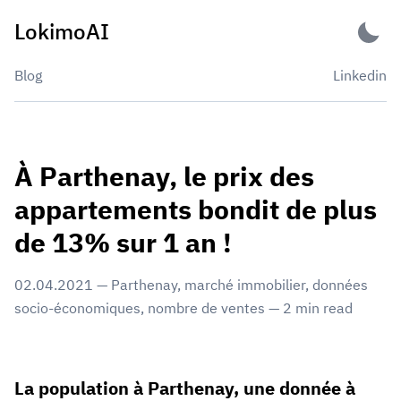
Skip
LokimoAI
to
content
Blog
Linkedin
À Parthenay, le prix des
appartements bondit de plus
de 13% sur 1 an !
02.04.2021
—
Parthenay
,
marché immobilier
,
données
socio-économiques
,
nombre de ventes
—
2
min read
La population à Parthenay, une donnée à