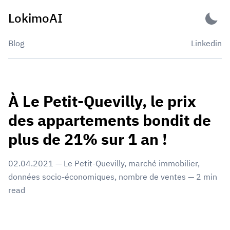
Skip
LokimoAI
to
content
Blog
Linkedin
À Le Petit-Quevilly, le prix
des appartements bondit de
plus de 21% sur 1 an !
02.04.2021
—
Le Petit-Quevilly
,
marché immobilier
,
données socio-économiques
,
nombre de ventes
—
2
min
read