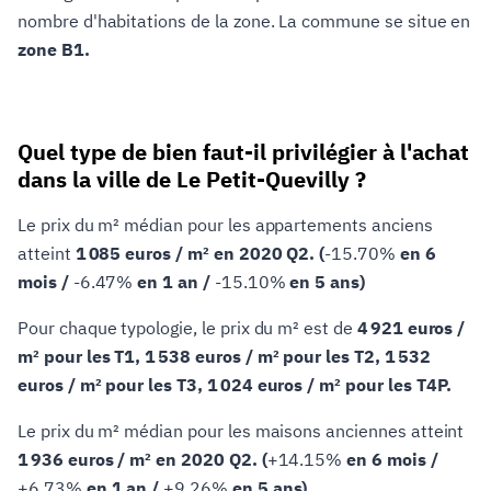
nombre d'habitations de la zone. La commune se situe en
zone B1.
Quel type de bien faut-il privilégier à l'achat
dans la ville de Le Petit-Quevilly ?
Le prix du m² médian pour les appartements anciens
atteint
1 085 euros / m² en 2020 Q2. (
-15.70%
en 6
mois /
-6.47%
en 1 an /
-15.10%
en 5 ans)
Pour chaque typologie, le prix du m² est de
4 921 euros /
m² pour les T1, 1 538 euros / m² pour les T2, 1 532
euros / m² pour les T3, 1 024 euros / m² pour les T4P.
Le prix du m² médian pour les maisons anciennes atteint
1 936 euros / m² en 2020 Q2. (
+14.15%
en 6 mois /
+6.73%
en 1 an /
+9.26%
en 5 ans)