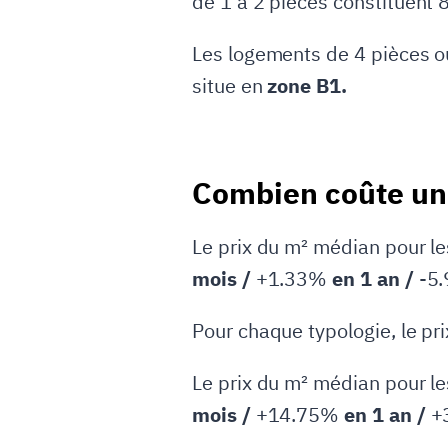
de 1 à 2 pièces constituent
Les logements de 4 pièces o
situe en
zone B1.
Combien coûte un 
Le prix du m² médian pour l
mois /
+1.33%
en 1 an /
-5
Pour chaque typologie, le pr
Le prix du m² médian pour l
mois /
+14.75%
en 1 an /
+