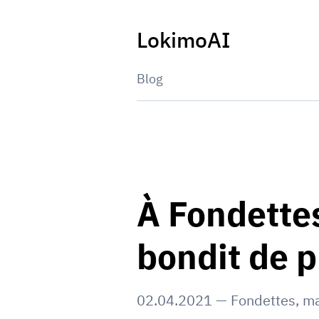
Skip
to
LokimoAI
content
Blog
À Fondettes
bondit de p
02.04.2021
—
Fondettes
,
ma