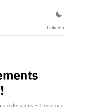
Linkedin
tements
!
mbre de ventes
—
2
min read