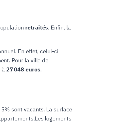
population
retraités
. Enfin, la
nuel. En effet, celui-ci
t. Pour la ville de
e à
27 048 euros
.
, 5% sont vacants. La surface
 appartements.Les logements