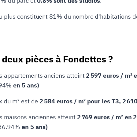
 8% du parc et
0.8% sont des studios
.
u plus constituent 81% du nombre d'habitations d
deux pièces à Fondettes ?
es appartements anciens atteint
2 597 euros / m² 
.94%
en 5 ans)
ix du m² est de
2 584 euros / m² pour les T3, 2 61
es maisons anciennes atteint
2 769 euros / m² en 2
36.94%
en 5 ans)