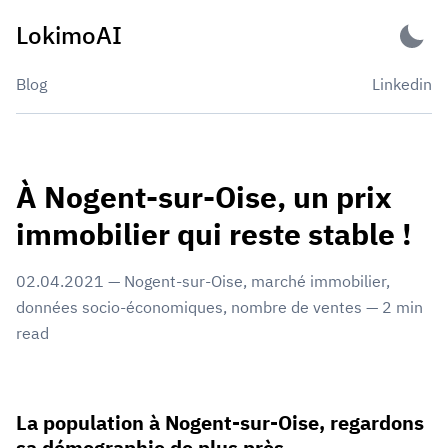
Skip
LokimoAI
to
content
Blog
Linkedin
À Nogent-sur-Oise, un prix
immobilier qui reste stable !
02.04.2021
—
Nogent-sur-Oise
,
marché immobilier
,
données socio-économiques
,
nombre de ventes
—
2
min
read
La population à Nogent-sur-Oise, regardons
sa démographie de plus près.