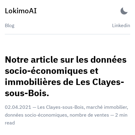
Skip
LokimoAI
to
content
Blog
Linkedin
Notre article sur les données
socio-économiques et
immobilières de Les Clayes-
sous-Bois.
02.04.2021
—
Les Clayes-sous-Bois
,
marché immobilier
,
données socio-économiques
,
nombre de ventes
—
2
min
read