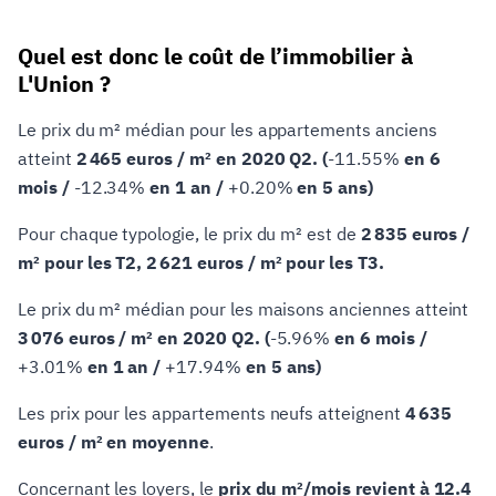
Quel est donc le coût de l’immobilier à
L'Union ?
Le prix du m² médian pour les appartements anciens
atteint
2 465 euros / m² en 2020 Q2. (
-11.55%
en 6
mois /
-12.34%
en 1 an /
+0.20%
en 5 ans)
Pour chaque typologie, le prix du m² est de
2 835 euros /
m² pour les T2, 2 621 euros / m² pour les T3.
Le prix du m² médian pour les maisons anciennes atteint
3 076 euros / m² en 2020 Q2. (
-5.96%
en 6 mois /
+3.01%
en 1 an /
+17.94%
en 5 ans)
Les prix pour les appartements neufs atteignent
4 635
euros / m² en moyenne
.
Concernant les loyers, le
prix du m²/mois revient à 12.4