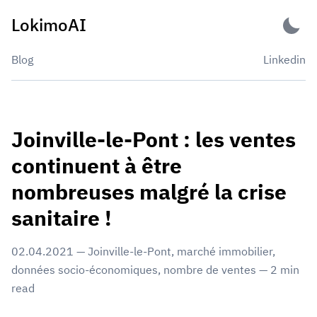
Skip
LokimoAI
to
content
Blog
Linkedin
Joinville-le-Pont : les ventes
continuent à être
nombreuses malgré la crise
sanitaire !
02.04.2021
—
Joinville-le-Pont
,
marché immobilier
,
données socio-économiques
,
nombre de ventes
—
2
min
read