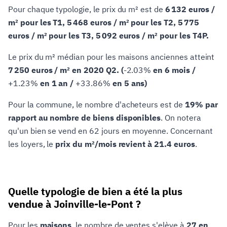
Pour chaque typologie, le prix du m² est de
6 132 euros /
m² pour les T1, 5 468 euros / m² pour les T2, 5 775
euros / m² pour les T3, 5 092 euros / m² pour les T4P.
Le prix du m² médian pour les maisons anciennes atteint
7 250 euros / m² en 2020 Q2. (
-2.03%
en 6 mois /
+1.23%
en 1 an /
+33.86%
en 5 ans)
Pour la commune, le nombre d'acheteurs est de
19% par
rapport au nombre de biens disponibles
. On notera
qu'un bien se vend en 62 jours en moyenne. Concernant
les loyers, le
prix du m²/mois revient à 21.4 euros
.
Quelle typologie de bien a été la plus
vendue à Joinville-le-Pont ?
Pour les
maisons
, le nombre de ventes s'elève à
27 en