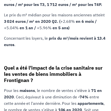
euros / m² pour les T3, 1 712 euros / m² pour les T4P.
Le prix du m² médian pour les maisons anciennes atteint
3 024 euros / m² en 2020 Q2. (
+2.68%
en 6 mois /
+5.04%
en 1 an /
+5.96%
en 5 ans)
Concernant les loyers, le
prix du m²/mois revient à 13.4
euros
.
Quel a été l'impact de la crise sanitaire sur
les ventes de biens immobiliers à
Frontignan ?
Pour les
maisons
, le nombre de ventes s'elève à
71 en
2020
. Ceci, équivaut à une diminution de
-74%
entre
cette année et l'année dernière. Pour les
appartements
,
le nombre de ventes s'elève à
106 en 2020
. Soit une