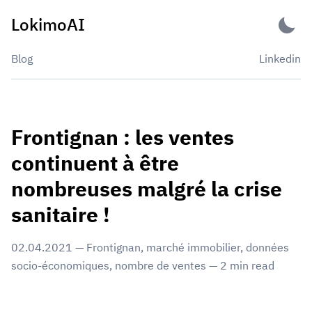
Skip
LokimoAI
to
content
Blog
Linkedin
Frontignan : les ventes
continuent à être
nombreuses malgré la crise
sanitaire !
02.04.2021
—
Frontignan
,
marché immobilier
,
données
socio-économiques
,
nombre de ventes
—
2
min read