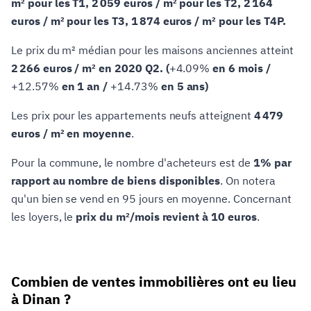
m² pour les T1, 2 059 euros / m² pour les T2, 2 164
euros / m² pour les T3, 1 874 euros / m² pour les T4P.
Le prix du m² médian pour les maisons anciennes atteint
2 266 euros / m² en 2020 Q2. (
+4.09%
en 6 mois /
+12.57%
en 1 an /
+14.73%
en 5 ans)
Les prix pour les appartements neufs atteignent
4 479
euros / m² en moyenne
.
Pour la commune, le nombre d'acheteurs est de
1% par
rapport au nombre de biens disponibles
. On notera
qu'un bien se vend en 95 jours en moyenne. Concernant
les loyers, le
prix du m²/mois revient à 10 euros
.
Combien de ventes immobilières ont eu lieu
à Dinan ?