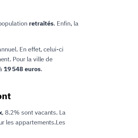
 population
retraités
. Enfin, la
nuel. En effet, celui-ci
t. Pour la ville de
 à
19 548 euros
.
ont
x
, 8.2% sont vacants. La
ur les appartements.Les