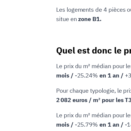
Les logements de 4 pièces o
situe en
zone B1.
Quel est donc le p
Le prix du m² médian pour l
mois /
-25.24%
en 1 an /
+
Pour chaque typologie, le pr
2 082 euros / m² pour les T3
Le prix du m² médian pour l
mois /
-25.79%
en 1 an /
-