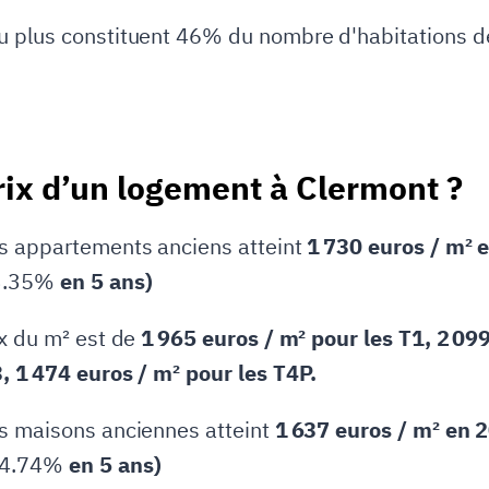
u plus constituent 46% du nombre d'habitations d
rix d’un logement à Clermont ?
es appartements anciens atteint
1 730 euros / m² 
3.35%
en 5 ans)
ix du m² est de
1 965 euros / m² pour les T1, 2 099
, 1 474 euros / m² pour les T4P.
es maisons anciennes atteint
1 637 euros / m² en 2
14.74%
en 5 ans)