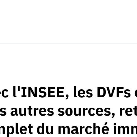
c l'INSEE, les DVFs 
 autres sources, re
plet du marché imm