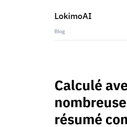
Skip
to
LokimoAI
content
Blog
Calculé ave
nombreuses
résumé com