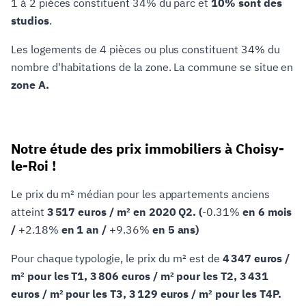
1 à 2 pièces constituent 34% du parc et
10% sont des
studios
.
Les logements de 4 pièces ou plus constituent 34% du
nombre d'habitations de la zone. La commune se situe en
zone A.
Notre étude des prix immobiliers à Choisy-
le-Roi !
Le prix du m² médian pour les appartements anciens
atteint
3 517 euros / m² en 2020 Q2. (
-0.31%
en 6 mois
/
+2.18%
en 1 an /
+9.36%
en 5 ans)
Pour chaque typologie, le prix du m² est de
4 347 euros /
m² pour les T1, 3 806 euros / m² pour les T2, 3 431
euros / m² pour les T3, 3 129 euros / m² pour les T4P.