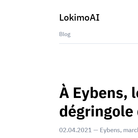
Skip
to
LokimoAI
content
Blog
À Eybens, 
dégringole 
02.04.2021
—
Eybens
,
marc