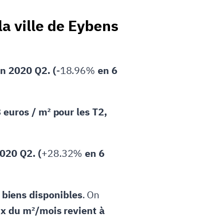
 la ville de Eybens
en 2020 Q2. (
-18.96%
en 6
 euros / m² pour les T2,
020 Q2. (
+28.32%
en 6
biens disponibles
. On
ix du m²/mois revient à