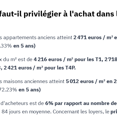
aut-il privilégier à l'achat dans
es appartements anciens atteint
2 471 euros / m² 
2.33%
en 5 ans)
ix du m² est de
4 216 euros / m² pour les T1, 2 718
, 2 421 euros / m² pour les T4P.
es maisons anciennes atteint
5 012 euros / m² en 2
72.23%
en 5 ans)
 d'acheteurs est de
6% par rapport au nombre de 
 84 jours en moyenne. Concernant les loyers, le
pr